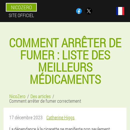
NICOZERO
SITE OFFICIEL
COMMENT ARRÊTER DE
FUMER : LISTE DES
MEILLEURS
MÉDICAMENTS
NicoZero
Des articles
Comment arrêter de fumer correctement
17 décembre 2023
Catherine Higgs
La dépendance à la cigarette se manifeste non seulement